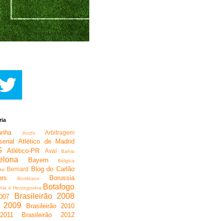
ria
anha
Arbitragem
Anzhi
senal
Atlético de Madrid
G
Atlético-PR
Avaí
Bahia
elona
Bayern
Bélgica
Blog do Carlão
Bernard
ke
rs
Borussia
Bordeaux
Botafogo
nia e Herzegovina
Brasileirão 2008
2007
o 2009
Brasileirão 2010
 2011
Brasileirão 2012