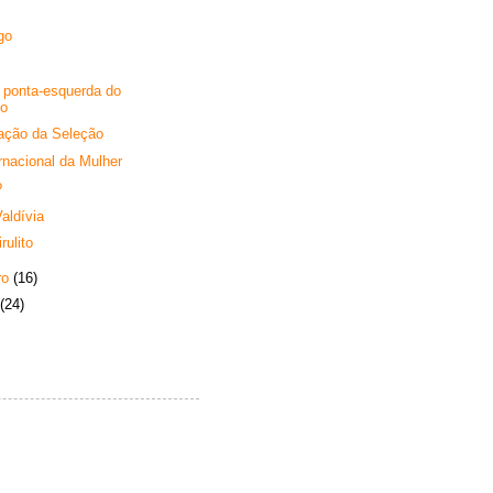
go
 ponta-esquerda do
o
ação da Seleção
ernacional da Mulher
?
aldívia
rulito
ro
(16)
(24)