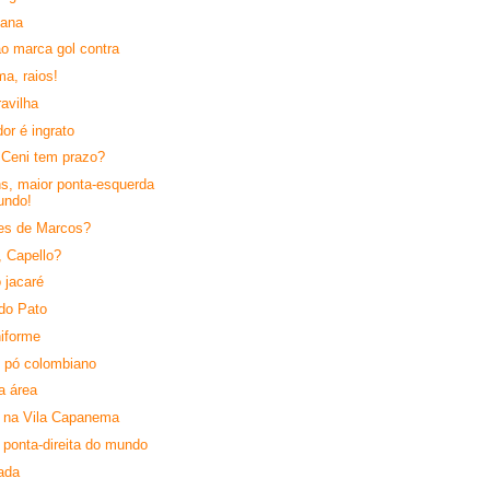
gana
o marca gol contra
a, raios!
ravilha
or é ingrato
 Ceni tem prazo?
s, maior ponta-esquerda
undo!
es de Marcos?
, Capello?
 jacaré
do Pato
iforme
o pó colombiano
a área
 na Vila Capanema
 ponta-direita do mundo
tada