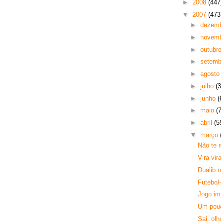
►
2008
(447
▼
2007
(473
►
dezem
►
novem
►
outubr
►
setem
►
agost
►
julho
(3
►
junho
(
►
maio
(
►
abril
(5
▼
março
Não te 
Vira-vir
Dualib 
Futebol
Jogo im
Um pou
Sai, olh