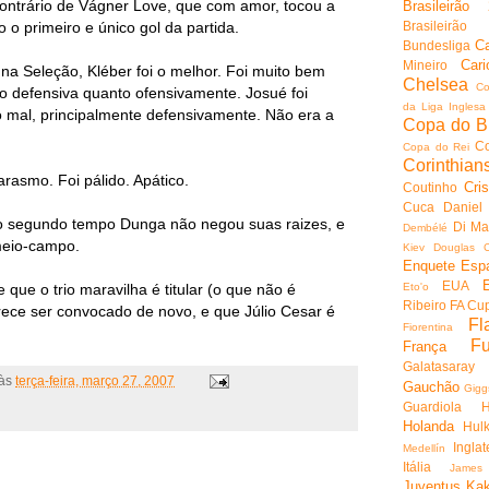
contrário de Vágner Love, que com amor, tocou a
Brasileirão
Brasileirão
 o primeiro e único gol da partida.
Ca
Bundesliga
Cari
Mineiro
 na Seleção, Kléber foi o melhor. Foi muito bem
Chelsea
Co
to defensiva quanto ofensivamente. Josué foi
da Liga Inglesa
ito mal, principalmente defensivamente. Não era a
Copa do Br
C
Copa do Rei
Corinthian
arasmo. Foi pálido. Apático.
Cri
Coutinho
Cuca
Daniel
no segundo tempo Dunga não negou suas raizes, e
Di Ma
Dembélé
meio-campo.
Kiev
Douglas C
Enquete
Esp
EUA
Eto'o
 que o trio maravilha é titular (o que não é
Ribeiro
FA Cu
ece ser convocado de novo, e que Júlio Cesar é
Fl
Fiorentina
Fu
França
Galatasaray
às
terça-feira, março 27, 2007
Gauchão
Gigg
Guardiola
Holanda
Hul
Inglat
Medellín
Itália
James
Juventus
Ka