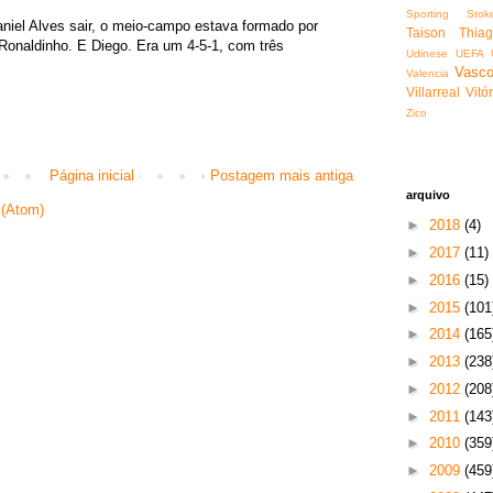
Sporting
Stok
iel Alves sair, o meio-campo estava formado por
Taison
Thia
 Ronaldinho. E Diego. Era um 4-5-1, com três
Udinese
UEFA
Vasc
Valencia
Villarreal
Vitór
Zico
Página inicial
Postagem mais antiga
arquivo
 (Atom)
►
2018
(4)
►
2017
(11)
►
2016
(15)
►
2015
(101
►
2014
(165
►
2013
(238
►
2012
(208
►
2011
(143
►
2010
(359
►
2009
(459