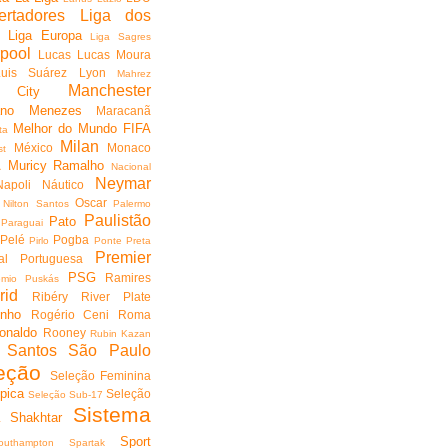
ertadores
Liga dos
Liga Europa
Liga Sagres
rpool
Lucas
Lucas Moura
Luis Suárez
Lyon
Mahrez
Manchester
r City
no Menezes
Maracanã
Melhor do Mundo FIFA
ta
Milan
México
Monaco
st
A
Muricy Ramalho
Nacional
Neymar
Napoli
Náutico
Oscar
Nilton Santos
Palermo
Paulistão
Pato
Paraguai
Pelé
Pogba
Pirlo
Ponte Preta
Premier
al
Portuguesa
PSG
Ramires
êmio Puskás
rid
Ribéry
River Plate
inho
Rogério Ceni
Roma
onaldo
Rooney
Rubin Kazan
Santos
São Paulo
eção
Seleção Feminina
pica
Seleção
Seleção Sub-17
Sistema
Shakhtar
a
Sport
outhampton
Spartak