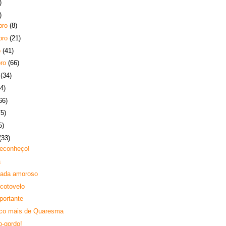
)
)
bro
(8)
bro
(21)
o
(41)
bro
(66)
o
(34)
4)
66)
75)
5)
(33)
reconheço!
a
nada amoroso
-cotovelo
portante
co mais de Quaresma
o-gordo!