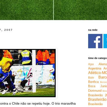
7, 2007
na rede
time de catego
Alem
Ajax
Argentina
Ar
Atlético-M
Barc
Bale
Benfica
Bente
Boca Junio
Dortmund
Bós
Brasileirão 
Brasileirã
ntra o Chile não se repetiu hoje. O trio maravilha
Brasileirão