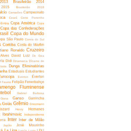
 2013
Brasileirão 2014
 2015
Brasileirão 2018
lcio
Campeonato
Camarões
oca
Ceará
Cerro Portenho
Copa América
lômbia
Copa
Copa das Confederações
asil
Copa do Mundo
opa São Paulo
Coreia do Sul
s
Coritiba
Costa do Marfim
Cruzeiro
stiano Ronaldo
 Alves
David Luiz
De Gea
ría
Didi
Dinamarca
Dínamo de
Dunga
Eliminatórias
osta
anha
Estaduais
Estudiantes
Eurocopa
Éverton
Everton
p
Felipão
Fenerbahçe
Fausto
amengo
Fluminense
tebol
Gabriel Barbosa
Ganso
Garrincha
Gana
Grêmio
Goiás
s
Griezmann
Hazard
Hernanes
Henry
Ibrahimovic
k
Independiente
Inter
Inter de Milão
erra
José Mourinho
Japão
ká
La Liga
LDU
Lanús
Lazio