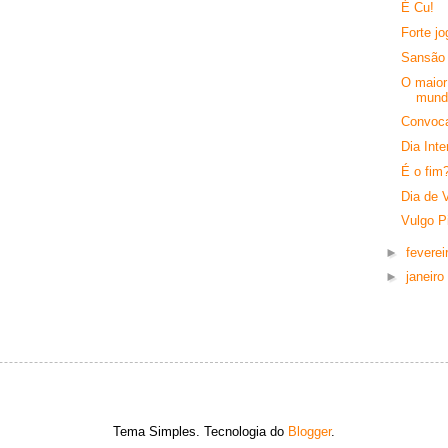
É Cu!
Forte jo
Sansão
O maior
mund
Convoc
Dia Int
É o fim
Dia de V
Vulgo Pi
►
feverei
►
janeiro
Tema Simples. Tecnologia do
Blogger
.