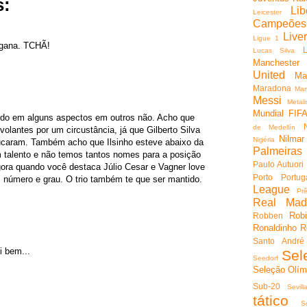
s:
Lib
Leicester
Campeões
Live
Ligue 1
engana. TCHÃ!
Lucas Silva
Mancheste
United
Ma
Maradona
Mar
Messi
Metali
Mundial FIF
rdo em alguns aspectos em outros não. Acho que
de Medellín
volantes por um circustância, já que Gilberto Silva
Nilmar
Nigéria
ucaram. Também acho que Ilsinho esteve abaixo da
Palmeiras
 talento e não temos tantos nomes para a posição
Paulo Autuori
ora quando você destaca Júlio Cesar e Vagner love
Porto
Portug
 número e grau. O trio também te que ser mantido.
League
Pr
Real Mad
Rob
Robben
Ronaldinho
R
Santo André
i bem...
Sel
Seedorf
Seleção Olím
Sub-20
Sevill
tático
S