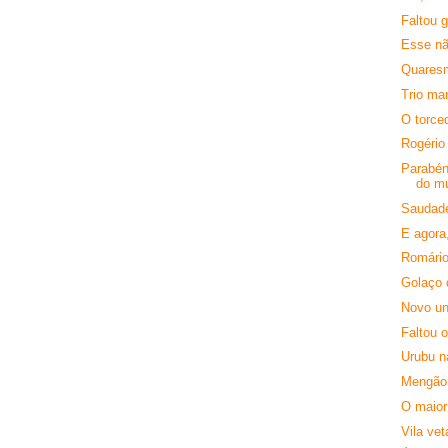
Faltou 
Esse nã
Quaresm
Trio ma
O torced
Rogério
Parabén
do m
Saudad
E agora
Romário
Golaço 
Novo un
Faltou 
Urubu n
Mengão
O maior
Vila ve