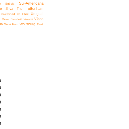
Sul-Americana
e
Suécia
Tottenham
go Silva
Tite
Uruguai
Universidad de Chile
o
Vídeo
Vélez Sarsfield
Verratti
ia
Wolfsburg
West Ham
Zenit
)
)
)
)
)
)
)